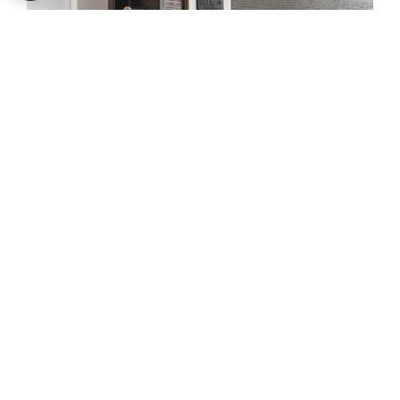
Einbrecher*innen haben zwar immer „Saison“, doch
bietet die Abwesenheit der Bewohner*innen oft eine
günstige Gelegenheit für einen Einbruch. Vermeiden
Sie daher eindeutige Zeichen, an denen
Einbrecher*innen erkennen, dass ein Haus oder eine
Wohnung unbewohnt ist. Eine Hilfestellung für Ihren
sicheren Urlaub bietet unsere Urlaubscheckliste.
SO SCHÜTZEN SIE IHR ZUHAUSE IM
URLAUB