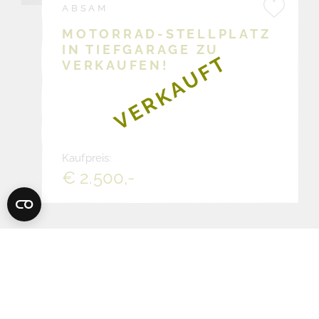
ABSAM
MOTORRAD-STELLPLATZ
IN TIEFGARAGE ZU
VERKAUFT
VERKAUFEN!
Kaufpreis:
€ 2.500,-