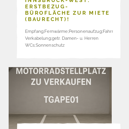
INNSBRUCK-WEST:
ERSTBEZUG-
BÜROFLÄCHE ZUR MIETE
(BAURECHT)!
Empfang;Fernwärme;Personenaufzug;Fahrradraum
Verkabelung;getr. Damen- u. Herren
WCs;Sonnenschutz