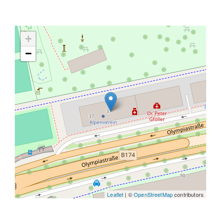
+
−
Leaflet
| ©
OpenStreetMap
contributors