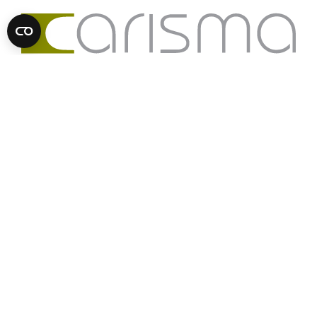
CARISMA IMMOBILIEN
Olympiastraße 37
6020
Innsbruck,
Österreich
T:
+43 512 580790
verkauf@carisma.cc