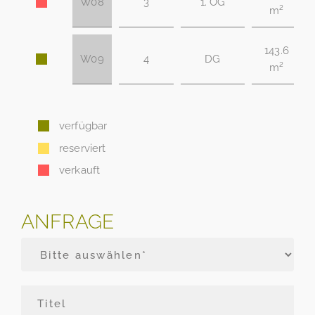
W08
3
1. OG
m²
143.6
W09
4
DG
m²
verfügbar
reserviert
verkauft
ANFRAGE