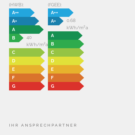
(HWB):
(fGEE):
A++
A++
0.68
A+
A+
kWh/m²a
A
A
40
B
B
kWh/m²a
C
C
D
D
E
E
F
F
G
G
IHR ANSPRECHPARTNER