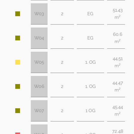
51.43
W03
2
EG
m²
60.6
W04
2
EG
m²
44.51
W05
2
1. OG
m²
44.47
W06
2
1. OG
m²
45.44
W07
2
1 OG
m²
72.48