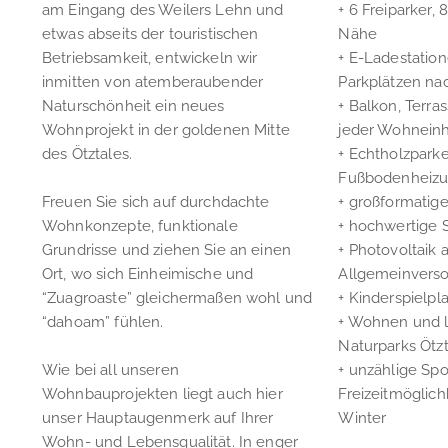
am Eingang des Weilers Lehn und
+ 6 Freiparker, 8
etwas abseits der touristischen
Nähe
Betriebsamkeit, entwickeln wir
+ E-Ladestation
inmitten von atemberaubender
Parkplätzen na
Naturschönheit ein neues
+ Balkon, Terra
Wohnprojekt in der goldenen Mitte
jeder Wohneinh
des Ötztales.
+ Echtholzparke
Fußbodenheiz
Freuen Sie sich auf durchdachte
+ großformatige
Wohnkonzepte, funktionale
+ hochwertige 
Grundrisse und ziehen Sie an einen
+ Photovoltaik 
Ort, wo sich Einheimische und
Allgemeinvers
“Zuagroaste” gleichermaßen wohl und
+ Kinderspielpl
“dahoam” fühlen.
+ Wohnen und l
Naturparks Ötzt
Wie bei all unseren
+ unzählige Spo
Wohnbauprojekten liegt auch hier
Freizeitmöglic
unser Hauptaugenmerk auf Ihrer
Winter
Wohn- und Lebensqualität. In enger