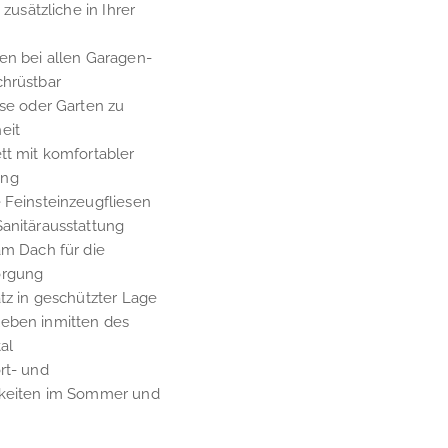
 zusätzliche in Ihrer
en bei allen Garagen-
chrüstbar
sse oder Garten zu
eit
tt mit komfortabler
ung
 Feinsteinzeugfliesen
Sanitärausstattung
am Dach für die
orgung
atz in geschützter Lage
eben inmitten des
al
rt- und
hkeiten im Sommer und