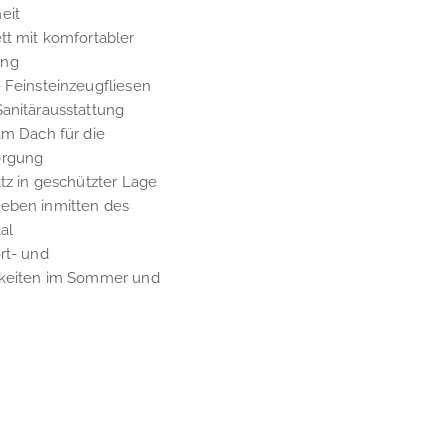
eit
tt mit komfortabler
ung
 Feinsteinzeugfliesen
Sanitärausstattung
am Dach für die
orgung
atz in geschützter Lage
eben inmitten des
al
rt- und
hkeiten im Sommer und