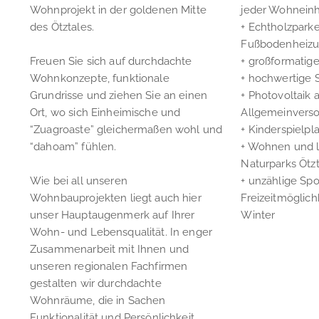
Wohnprojekt in der goldenen Mitte
jeder Wohneinh
des Ötztales.
+ Echtholzparke
Fußbodenheiz
Freuen Sie sich auf durchdachte
+ großformatige
Wohnkonzepte, funktionale
+ hochwertige 
Grundrisse und ziehen Sie an einen
+ Photovoltaik 
Ort, wo sich Einheimische und
Allgemeinvers
“Zuagroaste” gleichermaßen wohl und
+ Kinderspielpl
“dahoam” fühlen.
+ Wohnen und l
Naturparks Ötzt
Wie bei all unseren
+ unzählige Spo
Wohnbauprojekten liegt auch hier
Freizeitmöglic
unser Hauptaugenmerk auf Ihrer
Winter
Wohn- und Lebensqualität. In enger
Zusammenarbeit mit Ihnen und
unseren regionalen Fachfirmen
gestalten wir durchdachte
Wohnräume, die in Sachen
Funktionalität und Persönlichkeit