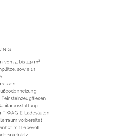
UNG
 von 51 bis 119 m²
nplätze, sowie 19
e
rrassen
 Fußbodenheizung
 Feinsteinzeugfliesen
Sanitärausstattung
ür TIWAG-E-Ladesäulen
ilerraum vorbereitet
enhof mit liebevoll
derspielplatz