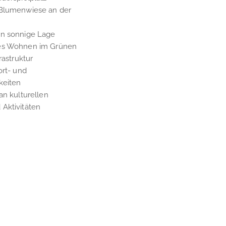
 Blumenwiese an der
en sonnige Lage
es Wohnen im Grünen
rastruktur
ort- und
keiten
an kulturellen
Aktivitäten