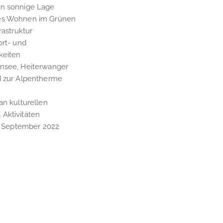
en sonnige Lage
es Wohnen im Grünen
rastruktur
ort- und
keiten
nsee, Heiterwanger
d zur Alpentherme
an kulturellen
Aktivitäten
t: September 2022