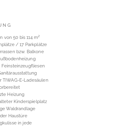
UNG
 von 50 bis 114 m²
nplätze / 17 Parkplätze
errassen bzw. Balkone
 Fußbodenheizung
 Feinsteinzeugfliesen
Sanitärausstattung
ür TIWAG-E-Ladesäulen
orbereitet
tzte Heizung
alteter Kinderspielplatz
hige Waldrandlage
r der Haustüre
gkulisse in jede