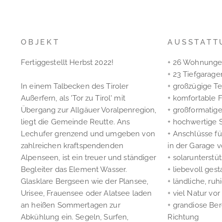
OBJEKT
AUSSTATT
Fertiggestellt Herbst 2022!
+ 26 Wohnungen
+ 23 Tiefgarage
In einem Talbecken des Tiroler
+ großzügige T
Außerfern, als 'Tor zu Tirol' mit
+ komfortable
Übergang zur Allgäuer Voralpenregion,
+ großformatige
liegt die Gemeinde Reutte. Ans
+ hochwertige 
Lechufer grenzend und umgeben von
+ Anschlüsse f
zahlreichen kraftspendenden
in der Garage v
Alpenseen, ist ein treuer und ständiger
+ solarunterstü
Begleiter das Element Wasser.
+ liebevoll gest
Glasklare Bergseen wie der Plansee,
+ ländliche, ru
Urisee, Frauensee oder Alatsee laden
+ viel Natur vo
an heißen Sommertagen zur
+ grandiose Ber
Abkühlung ein. Segeln, Surfen,
Richtung