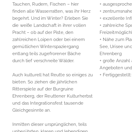
Tauchen, Rudern, Fischen – hier
+ ausgesproch
finden alle Wasserratten, was ihr Herz
+ zentrumsnah
begehrt. Und im Winter? Erleben Sie
+ exzellente Inf
die weiße Landschaft in ihrer vollen
+ zahlreiche Sp
Pracht – ob auf der Piste, den
Freizeitmöglich
zahlreichen Loipen oder bei einem
+ Nähe zum Pla
gemütlichen Winterspaziergang
See, Urisee un
entlang teils zugefrorener Bäche
Ehrenberg
durch tief verschneite Wälder.
+ große Anzahl 
Angeboten und 
Auch kulturell hat Reutte so einiges zu
+ Fertiggestell
bieten. So ziehen die jährlichen
Ritterspiele auf der Burgruine
Ehrenberg, der Reuttener Kulturherbst
und das Integrationsfest tausende
Gleichgesinnte an.
Inmitten dieser ursprünglichen, teils
unberührten, klaren und lebendigen