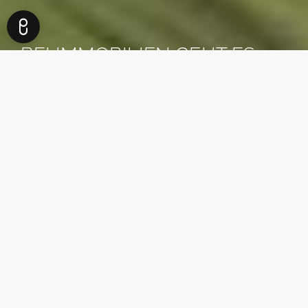
BEI IMMOBILIEN GEHT ES
NICHT UM DIE VIER WÄNDE,
IN DENEN SIE WOHNEN.
ES GEHT UM DAS LEBEN,
DAS SIE DAFÜR BEKOMMEN.