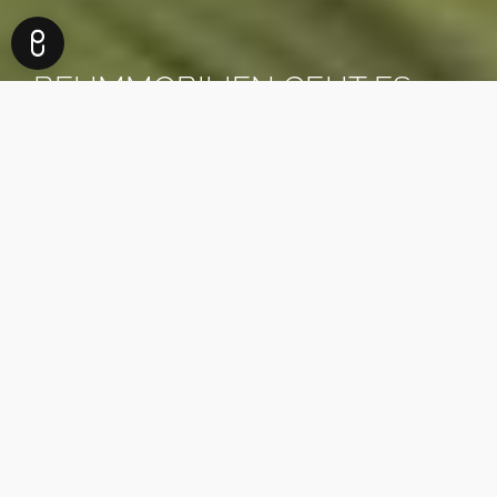
BEI IMMOBILIEN GEHT ES
NICHT UM DIE VIER WÄNDE,
IN DENEN SIE WOHNEN.
ES GEHT UM DAS LEBEN,
DAS SIE DAFÜR BEKOMMEN.