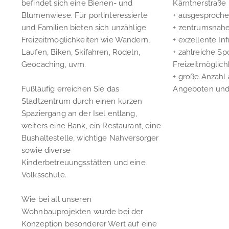
befindet sich eine Bienen- und
Kärntnerstraße
Blumenwiese. Für portinteressierte
+ ausgesproch
und Familien bieten sich unzählige
+ zentrumsnah
Freizeitmöglichkeiten wie Wandern,
+ exzellente Inf
Laufen, Biken, Skifahren, Rodeln,
+ zahlreiche Sp
Geocaching, uvm.
Freizeitmöglich
+ große Anzahl 
Fußläufig erreichen Sie das
Angeboten und 
Stadtzentrum durch einen kurzen
Spaziergang an der Isel entlang,
weiters eine Bank, ein Restaurant, eine
Bushaltestelle, wichtige Nahversorger
sowie diverse
Kinderbetreuungsstätten und eine
Volksschule.
Wie bei all unseren
Wohnbauprojekten wurde bei der
Konzeption besonderer Wert auf eine