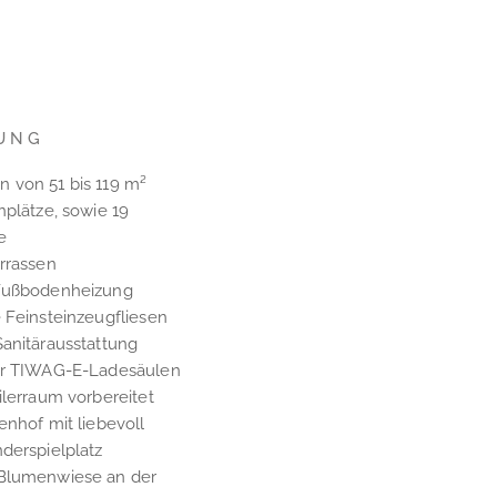
UNG
 von 51 bis 119 m²
nplätze, sowie 19
e
rrassen
 Fußbodenheizung
 Feinsteinzeugfliesen
Sanitärausstattung
ür TIWAG-E-Ladesäulen
ilerraum vorbereitet
enhof mit liebevoll
derspielplatz
 Blumenwiese an der