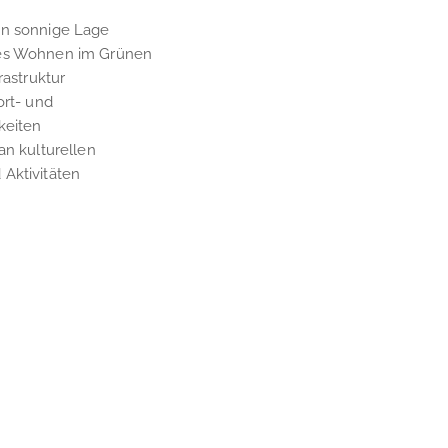
en sonnige Lage
es Wohnen im Grünen
rastruktur
ort- und
keiten
an kulturellen
Aktivitäten