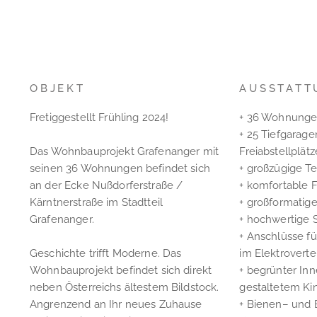
OBJEKT
AUSSTATT
Fretiggestellt Frühling 2024!
+ 36 Wohnungen
+ 25 Tiefgarage
Das Wohnbauprojekt Grafenanger mit
Freiabstellplätz
seinen 36 Wohnungen befindet sich
+ großzügige Te
an der Ecke Nußdorferstraße /
+ komfortable
Kärntnerstraße im Stadtteil
+ großformatige
Grafenanger.
+ hochwertige 
+ Anschlüsse f
Geschichte trifft Moderne. Das
im Elektroverte
Wohnbauprojekt befindet sich direkt
+ begrünter Inn
neben Österreichs ältestem Bildstock.
gestaltetem Kin
Angrenzend an Ihr neues Zuhause
+ Bienen– und