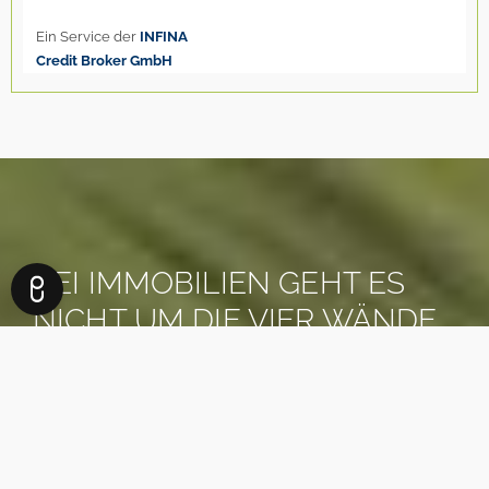
BEI IMMOBILIEN GEHT ES
NICHT UM DIE VIER WÄNDE,
IN DENEN SIE WOHNEN.
ES GEHT UM DAS LEBEN,
DAS SIE DAFÜR BEKOMMEN.