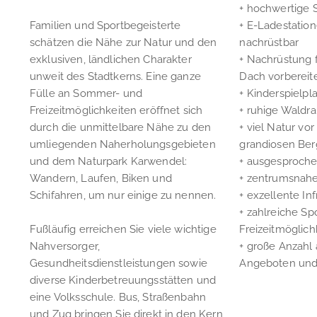
+ hochwertige 
Familien und Sportbegeisterte
+ E-Ladestation
schätzen die Nähe zur Natur und den
nachrüstbar
exklusiven, ländlichen Charakter
+ Nachrüstung 
unweit des Stadtkerns. Eine ganze
Dach vorbereit
Fülle an Sommer- und
+ Kinderspielpl
Freizeitmöglichkeiten eröffnet sich
+ ruhige Waldr
durch die unmittelbare Nähe zu den
+ viel Natur vor
umliegenden Naherholungsgebieten
grandiosen Ber
und dem Naturpark Karwendel:
+ ausgesproch
Wandern, Laufen, Biken und
+ zentrumsnah
Schifahren, um nur einige zu nennen.
+ exzellente Inf
+ zahlreiche Sp
Fußläufig erreichen Sie viele wichtige
Freizeitmöglich
Nahversorger,
+ große Anzahl 
Gesundheitsdienstleistungen sowie
Angeboten und 
diverse Kinderbetreuungsstätten und
eine Volksschule. Bus, Straßenbahn
und Zug bringen Sie direkt in den Kern