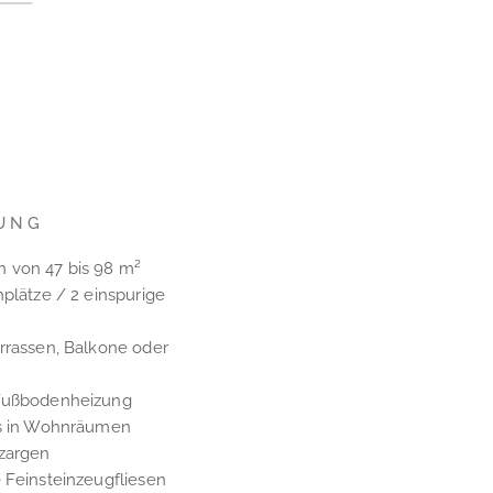
UNG
 von 47 bis 98 m²
nplätze / 2 einspurige
rrassen, Balkone oder
 Fußbodenheizung
es in Wohnräumen
rzargen
 Feinsteinzeugfliesen