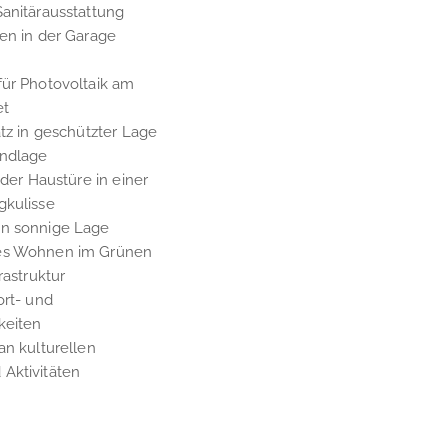
Sanitärausstattung
en in der Garage
für Photovoltaik am
et
atz in geschützter Lage
andlage
 der Haustüre in einer
gkulisse
en sonnige Lage
es Wohnen im Grünen
rastruktur
ort- und
keiten
an kulturellen
Aktivitäten