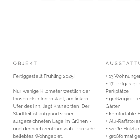
OBJEKT
AUSSTATT
Fertiggestellt Frühling 2025!
+ 13 Wohnungen
+ 17 Tiefgarage
Nur wenige Kilometer westlich der
Parkplätze
Innsbrucker Innenstadt, am linken
+ großzügige Te
Ufer des Inn, liegt Kranebitten. Der
Gärten
Stadtteil ist aufgrund seiner
+ komfortable
ausgezeichneten Lage im Grünen -
+ Alu-Raffstor
und dennoch zentrumsnah - ein sehr
+ weiße Holztü
beliebtes Wohngebiet.
+ großformatige