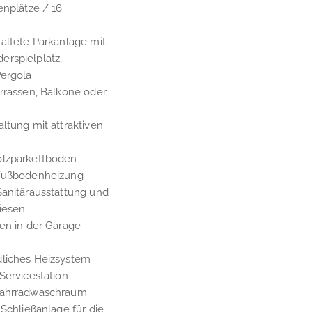
enplätze / 16
altete Parkanlage mit
rspielplatz,
Pergola
rrassen, Balkone oder
ltung mit attraktiven
olzparkettböden
 Fußbodenheizung
Sanitärausstattung und
iesen
en in der Garage
liches Heizsystem
Servicestation
Fahrradwaschraum
 Schließanlage für die