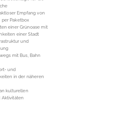
iche
taktloser Empfang von
 per Paketbox
ten einer Grünoase mit
keiten einer Stadt
frastruktur und
dung
rwegs mit Bus, Bahn
ort- und
keiten in der näheren
an kulturellen
Aktivitäten