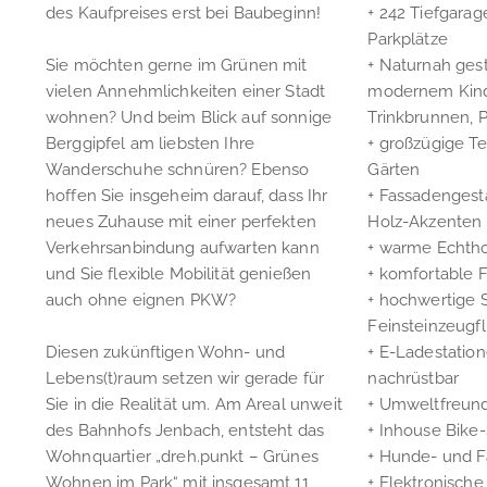
des Kaufpreises erst bei Baubeginn!
+ 242 Tiefgarag
Parkplätze
Sie möchten gerne im Grünen mit
+ Naturnah gest
vielen Annehmlichkeiten einer Stadt
modernem Kinde
wohnen? Und beim Blick auf sonnige
Trinkbrunnen, 
Berggipfel am liebsten Ihre
+ großzügige Te
Wanderschuhe schnüren? Ebenso
Gärten
hoffen Sie insgeheim darauf, dass Ihr
+ Fassadengesta
neues Zuhause mit einer perfekten
Holz-Akzenten
Verkehrsanbindung aufwarten kann
+ warme Echth
und Sie flexible Mobilität genießen
+ komfortable
auch ohne eignen PKW?
+ hochwertige 
Feinsteinzeugfl
Diesen zukünftigen Wohn- und
+ E-Ladestation
Lebens(t)raum setzen wir gerade für
nachrüstbar
Sie in die Realität um. Am Areal unweit
+ Umweltfreund
des Bahnhofs Jenbach, entsteht das
+ Inhouse Bike-
Wohnquartier „dreh.punkt – Grünes
+ Hunde- und 
Wohnen im Park“ mit insgesamt 11
+ Elektronische