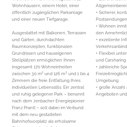
Wohnhäusern, einem Hotel, einer
Allgemeinbere
öffentlich zugänglichen Parkanlage
+ Sicherer, kon
und einer neuen Tiefgarage.
Postsendungen
+ Wohnen inmit
Ausgestattet mit Balkonen, Terrassen
den Annehmlich
und Gärten, durchdachten
+ exzellente In
Raumkonzepten, funktionalen
Verkehrsanbin
Grundrissen und hauseigenen
+ Flexibel unte
Stellplätzen ermöglichen Ihnen
und Carsharing
insgesamt 170 Wohneinheiten
+ zahlreiche Sp
zwischen 30 m² und 126 m² und 1 bis 4
Freizeitmöglich
Zimmern die freie Entfaltung Ihres
Umgebung
individuellen Lebensstils. Ein zentral
+ große Anzahl 
und ruhig gelegener Park – benannt
Angeboten und 
nach dem Jenbacher Energiepionier
Franz Prantl – soll dabei im Verbund
mit dem neu gestalteten
Bahnhofsvorplatz als erholsame