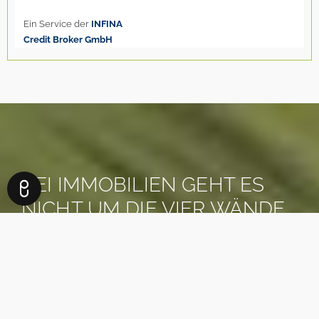
BEI IMMOBILIEN GEHT ES
NICHT UM DIE VIER WÄNDE,
IN DENEN SIE WOHNEN.
ES GEHT UM DAS LEBEN,
DAS SIE DAFÜR BEKOMMEN.