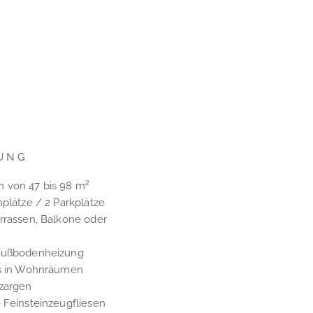
UNG
 von 47 bis 98 m²
nplätze / 2 Parkplätze
rrassen, Balkone oder
 Fußbodenheizung
es in Wohnräumen
rzargen
 Feinsteinzeugfliesen