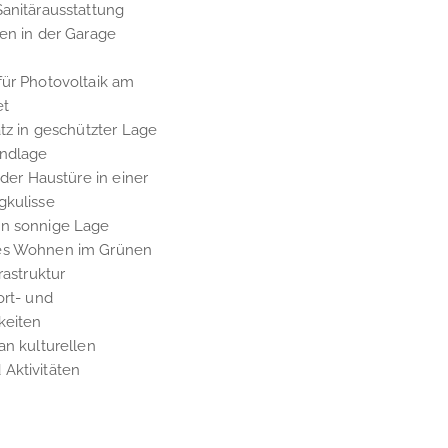
Sanitärausstattung
en in der Garage
für Photovoltaik am
et
atz in geschützter Lage
andlage
 der Haustüre in einer
gkulisse
en sonnige Lage
es Wohnen im Grünen
rastruktur
ort- und
keiten
an kulturellen
Aktivitäten