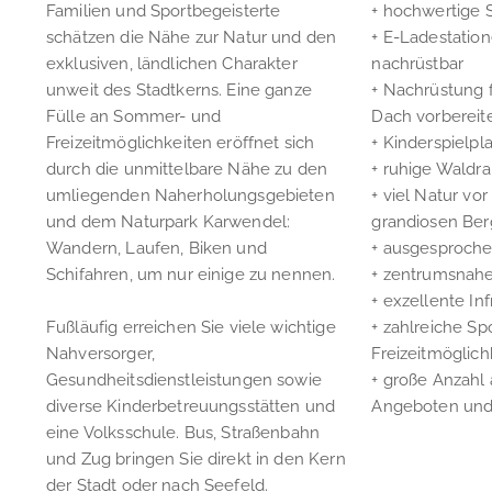
Familien und Sportbegeisterte
+ hochwertige 
schätzen die Nähe zur Natur und den
+ E-Ladestation
exklusiven, ländlichen Charakter
nachrüstbar
unweit des Stadtkerns. Eine ganze
+ Nachrüstung 
Fülle an Sommer- und
Dach vorbereit
Freizeitmöglichkeiten eröffnet sich
+ Kinderspielpl
durch die unmittelbare Nähe zu den
+ ruhige Waldr
umliegenden Naherholungsgebieten
+ viel Natur vor
und dem Naturpark Karwendel:
grandiosen Ber
Wandern, Laufen, Biken und
+ ausgesproch
Schifahren, um nur einige zu nennen.
+ zentrumsnah
+ exzellente Inf
Fußläufig erreichen Sie viele wichtige
+ zahlreiche Sp
Nahversorger,
Freizeitmöglich
Gesundheitsdienstleistungen sowie
+ große Anzahl 
diverse Kinderbetreuungsstätten und
Angeboten und 
eine Volksschule. Bus, Straßenbahn
und Zug bringen Sie direkt in den Kern
der Stadt oder nach Seefeld.