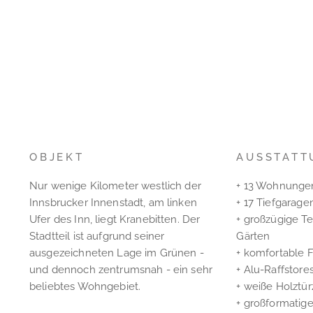
OBJEKT
AUSSTATT
Nur wenige Kilometer westlich der
+ 13 Wohnungen
Innsbrucker Innenstadt, am linken
+ 17 Tiefgarage
Ufer des Inn, liegt Kranebitten. Der
+ großzügige Te
Stadtteil ist aufgrund seiner
Gärten
ausgezeichneten Lage im Grünen -
+ komfortable
und dennoch zentrumsnah - ein sehr
+ Alu-Raffstor
beliebtes Wohngebiet.
+ weiße Holztü
+ großformatige