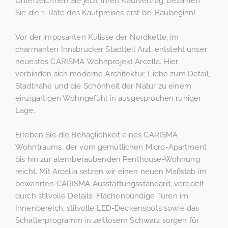
Unterzeichnen Sie jetzt Ihren Kaufvertrag, bezahlen
Sie die 1. Rate des Kaufpreises erst bei Baubeginn!
Vor der imposanten Kulisse der Nordkette, im
charmanten Innsbrucker Stadtteil Arzl, entsteht unser
neuestes CARISMA Wohnprojekt Arcella. Hier
verbinden sich moderne Architektur, Liebe zum Detail,
Stadtnähe und die Schönheit der Natur zu einem
einzigartigen Wohngefühl in ausgesprochen ruhiger
Lage.
Erleben Sie die Behaglichkeit eines CARISMA
Wohntraums, der vom gemütlichen Micro-Apartment
bis hin zur atemberaubenden Penthouse-Wohnung
reicht. Mit Arcella setzen wir einen neuen Maßstab im
bewährten CARISMA Ausstattungsstandard, veredelt
durch stilvolle Details: Flächenbündige Türen im
Innenbereich, stilvolle LED-Deckenspots sowie das
Schalterprogramm in zeitlosem Schwarz sorgen für