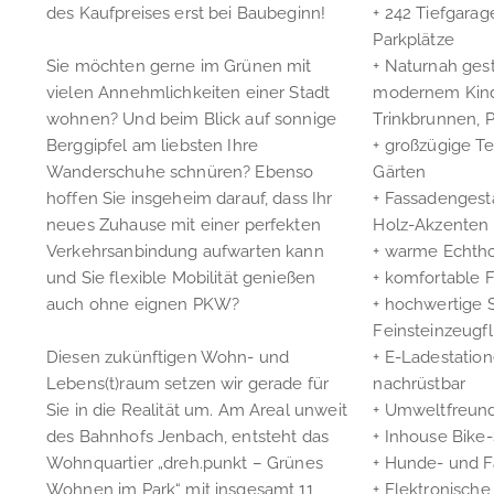
des Kaufpreises erst bei Baubeginn!
+ 242 Tiefgarag
Parkplätze
Sie möchten gerne im Grünen mit
+ Naturnah gest
vielen Annehmlichkeiten einer Stadt
modernem Kinde
wohnen? Und beim Blick auf sonnige
Trinkbrunnen, 
Berggipfel am liebsten Ihre
+ großzügige Te
Wanderschuhe schnüren? Ebenso
Gärten
hoffen Sie insgeheim darauf, dass Ihr
+ Fassadengesta
neues Zuhause mit einer perfekten
Holz-Akzenten
Verkehrsanbindung aufwarten kann
+ warme Echth
und Sie flexible Mobilität genießen
+ komfortable
auch ohne eignen PKW?
+ hochwertige 
Feinsteinzeugfl
Diesen zukünftigen Wohn- und
+ E-Ladestation
Lebens(t)raum setzen wir gerade für
nachrüstbar
Sie in die Realität um. Am Areal unweit
+ Umweltfreund
des Bahnhofs Jenbach, entsteht das
+ Inhouse Bike-
Wohnquartier „dreh.punkt – Grünes
+ Hunde- und 
Wohnen im Park“ mit insgesamt 11
+ Elektronische