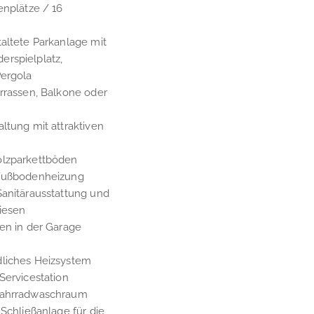
enplätze / 16
altete Parkanlage mit
rspielplatz,
Pergola
rrassen, Balkone oder
ltung mit attraktiven
olzparkettböden
 Fußbodenheizung
Sanitärausstattung und
iesen
en in der Garage
liches Heizsystem
Servicestation
Fahrradwaschraum
 Schließanlage für die