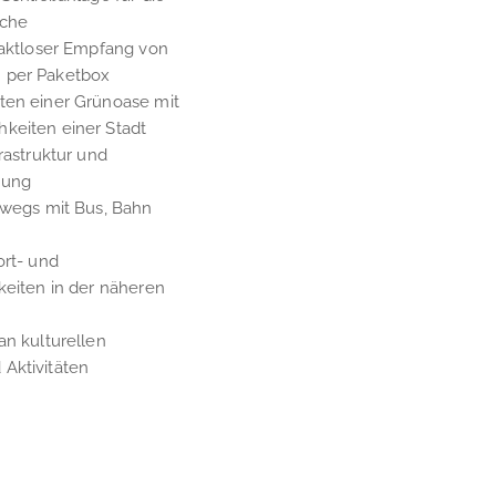
iche
taktloser Empfang von
 per Paketbox
ten einer Grünoase mit
keiten einer Stadt
frastruktur und
dung
rwegs mit Bus, Bahn
ort- und
keiten in der näheren
an kulturellen
Aktivitäten