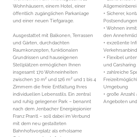
Wohnhäusern, einem Hotel, einer
Allgemeinbere
öffentlich zugänglichen Parkanlage
+ Sicherer, kon
und einer neuen Tiefgarage.
Postsendungen
+ Wohnen inmit
Ausgestattet mit Balkonen, Terrassen
den Annehmlich
und Gärten, durchdachten
+ exzellente In
Raumkonzepten, funktionalen
Verkehrsanbin
Grundrissen und hauseigenen
+ Flexibel unte
Stellplätzen ermöglichen Ihnen
und Carsharing
insgesamt 170 Wohneinheiten
+ zahlreiche Sp
zwischen 30 m² und 126 m² und 1 bis 4
Freizeitmöglich
Zimmern die freie Entfaltung Ihres
Umgebung
individuellen Lebensstils. Ein zentral
+ große Anzahl 
und ruhig gelegener Park – benannt
Angeboten und 
nach dem Jenbacher Energiepionier
Franz Prantl – soll dabei im Verbund
mit dem neu gestalteten
Bahnhofsvorplatz als erholsame