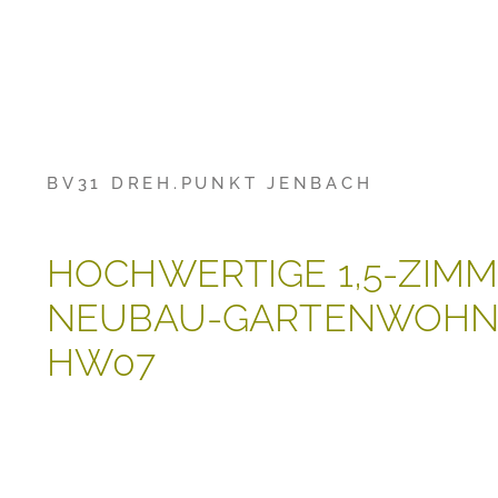
BV31 DREH.PUNKT JENBACH
HOCHWERTIGE 1,5-ZIM
NEUBAU-GARTENWOH
HW07