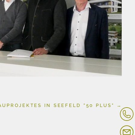
UPROJEKTES IN SEEFELD "50 PLUS"
→