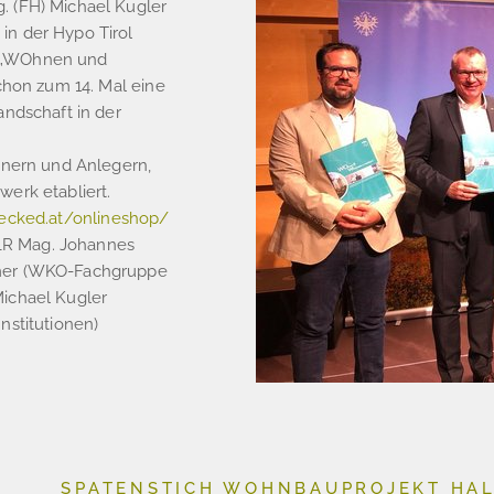
. (FH) Michael Kugler
in der Hypo Tirol
s „WOhnen und
schon zum 14. Mal eine
andschaft in der
nnern und Anlegern,
erk etabliert.
ecked.at/onlineshop/
, LR Mag. Johannes
mmer (WKO-Fachgruppe
Michael Kugler
nstitutionen)
SPATENSTICH WOHNBAUPROJEKT HA