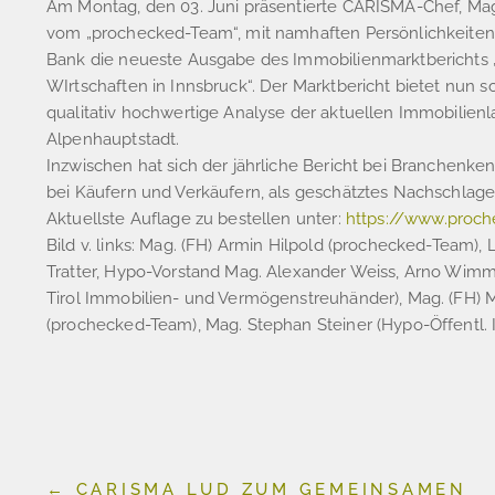
Am Montag, den 03. Juni präsentierte CARISMA-Chef, Mag
vom „prochecked-Team“, mit namhaften Persönlichkeiten 
Bank die neueste Ausgabe des Immobilienmarktbericht
WIrtschaften in Innsbruck“. Der Marktbericht bietet nun 
qualitativ hochwertige Analyse der aktuellen Immobilienl
Alpenhauptstadt.
Inzwischen hat sich der jährliche Bericht bei Branchenke
bei Käufern und Verkäufern, als geschätztes Nachschlagew
Aktuellste Auflage zu bestellen unter:
https://www.proch
Bild v. links: Mag. (FH) Armin Hilpold (prochecked-Team)
Tratter, Hypo-Vorstand Mag. Alexander Weiss, Arno Wi
Tirol Immobilien- und Vermögenstreuhänder), Mag. (FH) 
(prochecked-Team), Mag. Stephan Steiner (Hypo-Öffentl. I
←
CARISMA LUD ZUM GEMEINSAMEN