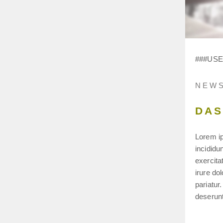
###USER
NEWS
DAS
Lorem ip
incididu
exercita
irure dol
pariatur
deserunt