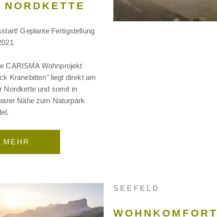
 NORDKETTE
start! Geplante Fertigstellung
2021
ue CARISMA Wohnprojekt
ck Kranebitten" liegt direkt am
 Nordkette und somit in
lbarer Nähe zum Naturpark
el.
MEHR
SEEFELD
WOHNKOMFOR