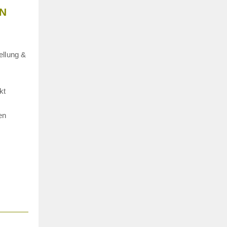
EN
ellung &
kt
en