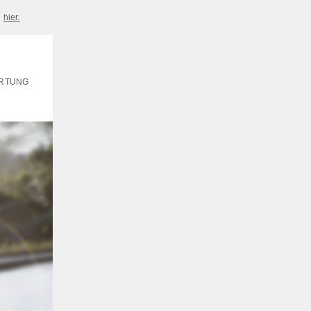
e
hier.
ERTUNG