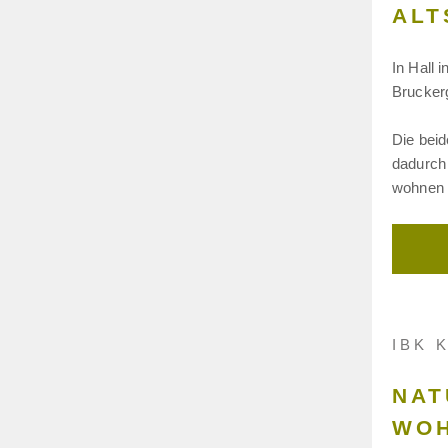
ALT
In Hall 
Bruckerg
Die beid
dadurch
wohnen S
IBK 
NAT
WOH