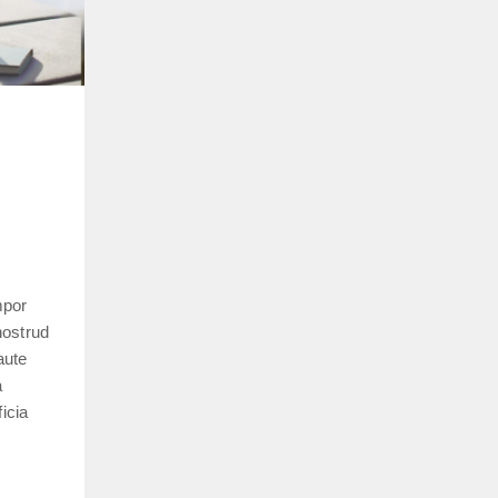
mpor
nostrud
aute
a
icia