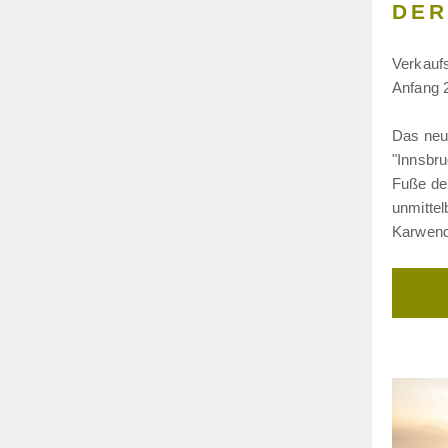
ER
Verkaufs
Anfang 
Das ne
"Innsbru
Fuße der
unmitte
Karwend