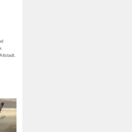
nd
k
ltstadt.