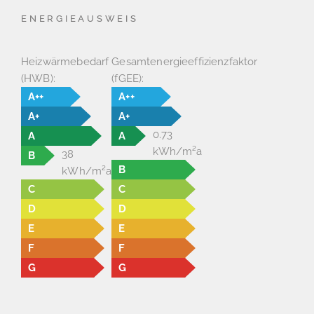
ENERGIEAUSWEIS
Heizwärmebedarf
Gesamtenergieeffizienzfaktor
(HWB):
(fGEE):
A++
A++
A+
A+
0.73
A
A
kWh/m²a
38
B
B
kWh/m²a
C
C
D
D
E
E
F
F
G
G