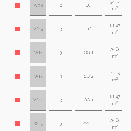
52.04
W08
2
EG
m²
81.47
W09
3
EG
m²
75.65
W14
3
OG 1
m²
72.19
W15
3
1.OG
m²
81.47
W20
3
OG 1
m²
75.65
W25
3
OG 2
m²