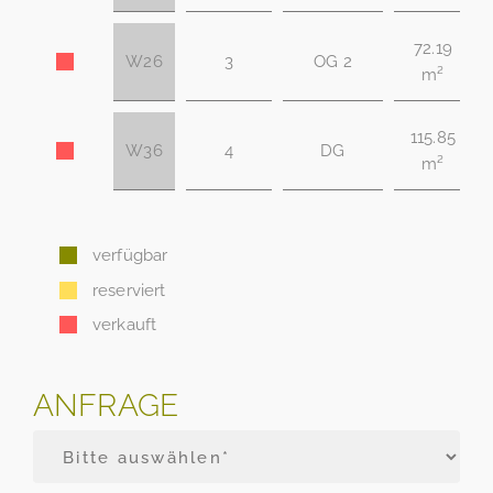
72.19
W26
3
OG 2
m²
115.85
W36
4
DG
m²
verfügbar
reserviert
verkauft
ANFRAGE