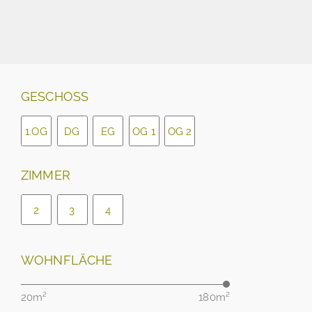
GESCHOSS
1.OG
DG
EG
OG 1
OG 2
ZIMMER
2
3
4
WOHNFLÄCHE
20m²
180m²