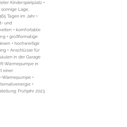
teter Kinderspielplatz +
 sonnige Lage,
365 Tagen im Jahr +
t- und
keiten + komfortable
g + großformatige
liesen + hochwertige
ung + Anschlüsse für
äulen in der Garage
Luft-Wärmepumpe in
t einer
r-Wärmepumpe +
ternativenergie +
stellung: Frühjahr 2023