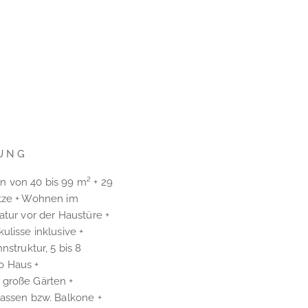
UNG
 von 40 bis 99 m² + 29
tze + Wohnen im
atur vor der Haustüre +
ulisse inklusive +
nstruktur, 5 bis 8
 Haus +
große Gärten +
rassen bzw. Balkone +