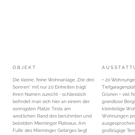
OBJEKT
AUSSTATT
Die kleine, feine Wohnanlage „Die drei
+ 20 Wohnungen
Sonnen“ mit nur 20 Einheiten trägt
Tiefgaragenplä
ihren Namen zurecht - schliesslich
Grünen + viel N
befindet man sich hier an einem der
grandiose Bergk
sonnigsten Plätze Tirols am
kleinteilige Woh
westlichen Rand des berühmten und
Wohnungen pro
beliebten Mieminger Plateaus. Am
ausgesprochen 
Fuße des Mieminger Gebirges liegt
großzügige Ter