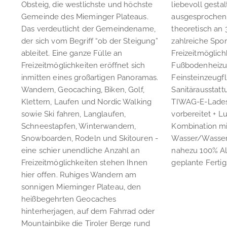
Obsteig, die westlichste und höchste
liebevoll gestal
Gemeinde des Mieminger Plateaus.
ausgesprochen
Das verdeutlicht der Gemeindename,
theoretisch an 
der sich vom Begriff “ob der Steigung”
zahlreiche Spor
ableitet. Eine ganze Fülle an
Freizeitmöglich
Freizeitmöglichkeiten eröffnet sich
Fußbodenheizun
inmitten eines großartigen Panoramas.
Feinsteinzeugf
Wandern, Geocaching, Biken, Golf,
Sanitärausstatt
Klettern, Laufen und Nordic Walking
TIWAG-E-Lades
sowie Ski fahren, Langlaufen,
vorbereitet + 
Schneestapfen, Winterwandern,
Kombination mi
Snowboarden, Rodeln und Skitouren -
Wasser/Wasse
eine schier unendliche Anzahl an
nahezu 100% Al
Freizeitmöglichkeiten stehen Ihnen
geplante Fertig
hier offen. Ruhiges Wandern am
sonnigen Mieminger Plateau, den
heißbegehrten Geocaches
hinterherjagen, auf dem Fahrrad oder
Mountainbike die Tiroler Berge rund